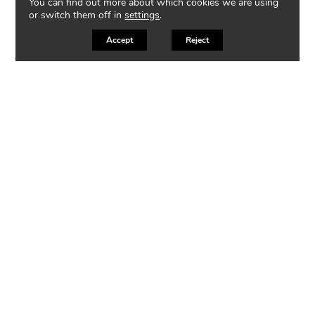
You can find out more about which cookies we are using
or switch them off in
settings
.
Accept
Reject