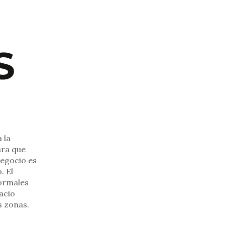
S
 la
ara que
negocio es
. El
normales
pacio
as zonas.