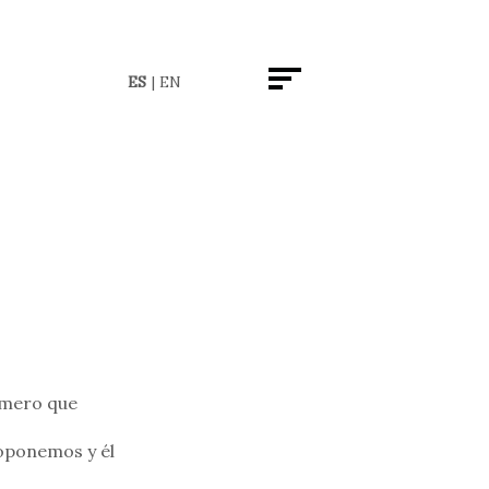
ES
EN
imero que
roponemos y él